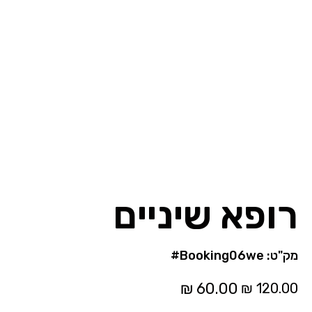
רופא שיניים
מק"ט
מק"ט:
#Booking06we
#Booking06we
מחיר
מחיר
מקורי
מבצע