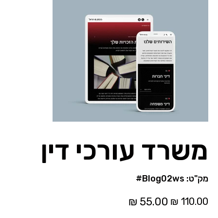
משרד עורכי דין
מק"ט
מק"ט:
#Blog02ws
#Blog02ws
מחיר
מחיר
מקורי
מבצע