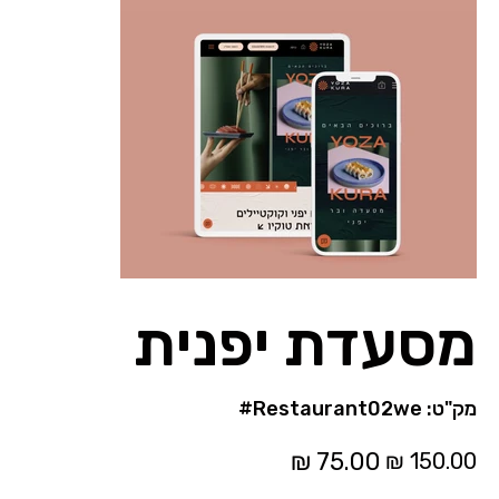
מסעדת יפנית
מק"ט
מק"ט:
#Restaurant02we
#Restaurant02we
מחיר
מחיר
מקורי
מבצע