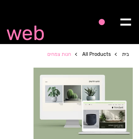
Quick
web
בית
>
All Products
>
חנות צמחים