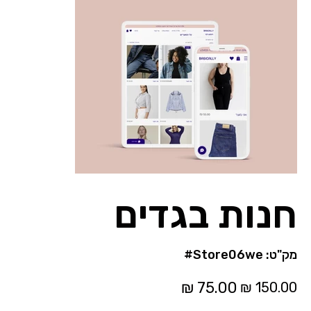
חנות בגדים
מק"ט
מק"ט:
#Store06we
#Store06we
מחיר
מחיר
מקורי
מבצע